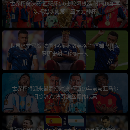
世界杯总决赛 西班牙1-0击败阿根廷 时隔16年再
次捧起队史第二座大力神杯
世界杯季军战 法国4-6虽不敌英格兰 但姆巴佩荣
登历史射手榜第一人
世界杯将迎来最梦幻对决 梅西19年前与亚马尔
旧照曝光 决赛澡盆德比成真