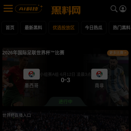
优选投放区 黑料合集 - 黑料网
优选投放区 每日更新黑料吃瓜爆料
首页
最新黑料
优选投放区
今日热瓜
热门黑料
2026年国际足联世界杯™比赛
更多比赛 >
小组赛A组·6月12日 凌晨3点
0
3
墨西哥
南非
世界杯直播入口