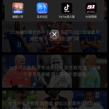
西今晚还能续写传奇吗？
破解17岁
乱伦社区
TikTok成人版
91短视频
2026美加墨世界杯半决赛 法国队0比2爆冷出局
姆巴佩 心态崩溃肘击门将
38岁荷兰裁判 罗布迪佩林克 突然离世 曾因涉嫌
引诱猥亵被捕 死亡真相扑塑迷离
世界杯半决赛前 姆巴佩 疑似注射黑袍纠察队V化