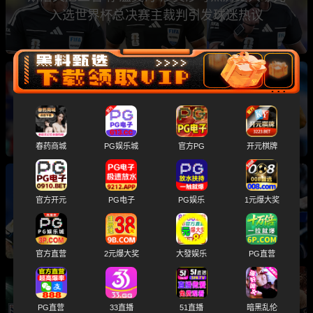
入选世界杯总决赛主裁判引发球迷热议
2026世界杯总决赛前瞻分析 卫冕冠军阿根廷与
西班牙将上演巅峰之战
春药商城
PG娱乐城
官方PG
开元棋牌
世界杯半决赛 阿根廷2-1绝杀英格兰 三狮军团止
官方开元
PG电子
PG娱乐
1元爆大奖
步四强 梅西带队杀进总决赛
官方直营
2元爆大奖
大發娱乐
PG直营
2026美加墨世界杯半决赛 阿根廷对阵英格兰 梅
PG直营
33直播
51直播
暗黑乱伦