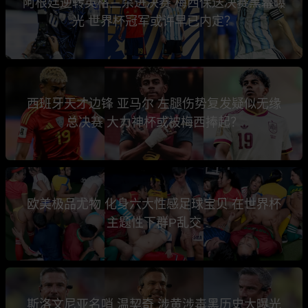
阿根廷逆转英格兰杀进决赛 梅西保送决赛黑幕曝
光 世界杯冠军或许早已内定？
西班牙天才边锋 亚马尔 左腿伤势复发疑似无缘
总决赛 大力神杯或被梅西捧起？
欧美极品尤物 化身六大性感足球宝贝 在世界杯
主题性下群P乱交
斯洛文尼亚名哨 温契奇 涉黄涉毒黑历史大曝光