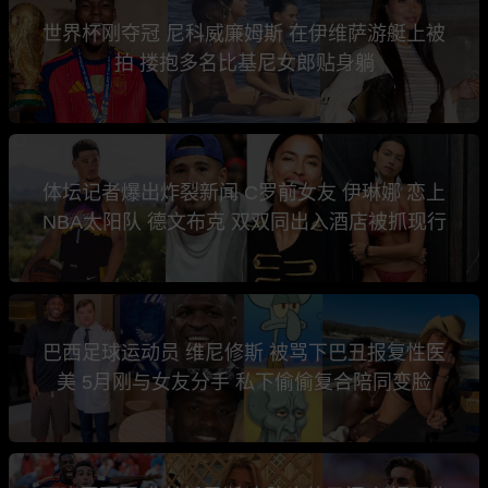
世界杯刚夺冠 尼科威廉姆斯 在伊维萨游艇上被
拍 搂抱多名比基尼女郎贴身躺
体坛记者爆出炸裂新闻 C罗前女友 伊琳娜 恋上
NBA太阳队 德文布克 双双同出入酒店被抓现行
巴西足球运动员 维尼修斯 被骂下巴丑报复性医
美 5月刚与女友分手 私下偷偷复合陪同变脸