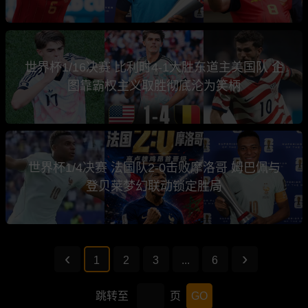
世界杯1/16决赛 比利时4-1大胜东道主美国队 企
图靠霸权主义取胜彻底沦为笑柄
世界杯1/4决赛 法国队2-0击败摩洛哥 姆巴佩与
登贝莱梦幻联动锁定胜局
1
2
3
...
6
跳转至
页
GO