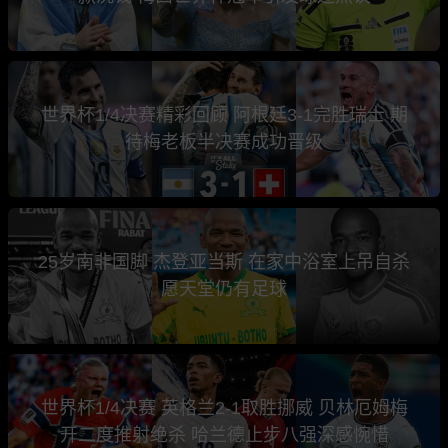
世界杯1/4决赛精彩回顾 阿根廷3-1完胜瑞士 期
待梅老板半决赛成功晋级
25岁南非国脚 杰登亚当斯 在家中浴室上吊自杀
愿天堂仍有足球
世界杯1/4决赛 英格兰2-1取胜挪威 贝林厄姆梅
开二度推射绝杀 哈兰德止步八强深感惋惜