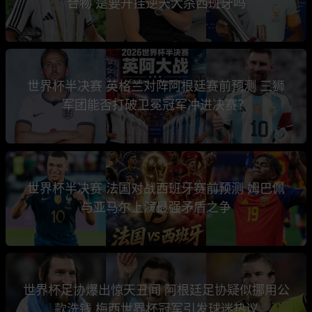
合物 是要开挂逆天大杀西班牙吗
世界杯半决赛 英格兰对阵阿根廷赛前预测 三狮
军团能否打破卫冕冠军冲进决赛？
世界杯半决赛 法国对战西班牙赛前预测 姆巴佩
与亚马尔上演最强矛盾之争
世界杯足协爆出惊天丑闻 阿根廷足协疑似挪用公
款洗钱 梅西世界杯冠军引发球迷热议