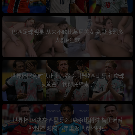
巴西足球明星 从来不缺比基尼美女 别墅泳池多
人群P狂欢
世界杯比利时队止步八强 2-1惜败西班牙 红魔球
队黄金一代彻底结束了
世界杯1/4决赛 西班牙2-1绝杀比利时 梅里诺替
补封神 时隔16年重返世界杯四强