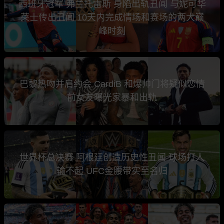
西班牙冠军 弗兰托雷斯 身陷出轨丑闻 与妮可华
莱士传出丑闻 10天内完成情场和赛场的两大巅
峰时刻
巴黎热吻并肩约会 CardiB 和爆帅门将疑似恋情
前女友曝光家暴和出轨
世界杯总决赛 阿根廷创造历史性丑闻 球场打人
输不起 UFC金腰带实至名归